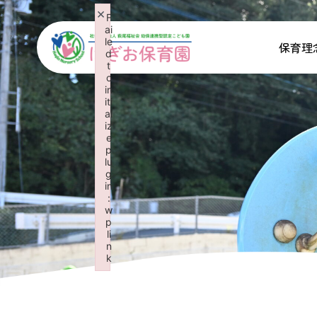
×
F
ai
le
保育理
d
t
o
in
iti
al
iz
e
p
lu
g
in
:
w
p
li
n
k
Failed to initialize plugin: wplink