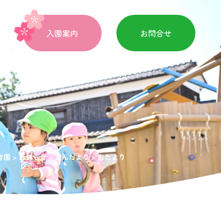
入園案内
お問合せ
育園
>
お知らせ
>
えんだより
>
おたより