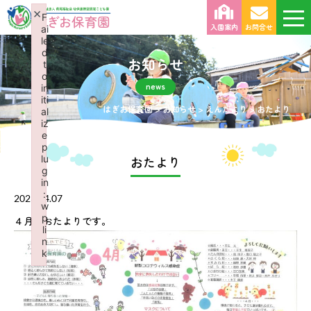
×
F
入園案内
お問合せ
ai
le
d
お知らせ
t
o
news
in
iti
はぎお保育園
>
お知らせ
>
えんだより
>
おたより
al
iz
e
p
lu
おたより
g
in
:
2023.04.07
w
p
４月のおたよりです。
li
n
k
Failed to initialize plugin: wplink