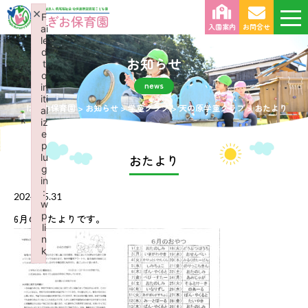
×
F
入園案内
お問合せ
ai
le
d
お知らせ
t
o
news
in
iti
はぎお保育園
>
お知らせ
>
学童クラブ
>
天の原学童クラブ
>
おたより
al
iz
e
p
lu
おたより
g
in
:
2024.05.31
w
p
6月のおたよりです。
li
n
k
Failed to initialize plugin: wplink