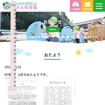
×
F
入園案内
お問合せ
ai
le
d
お知らせ
t
o
news
in
iti
はぎお保育園
>
お知らせ
>
学童クラブ
>
天の原学童クラブ
>
おたより
al
iz
e
p
lu
おたより
g
in
:
2025.03.22
w
p
R7年度 4月のおたよりです。
li
n
k
Failed to initialize plugin: wplink