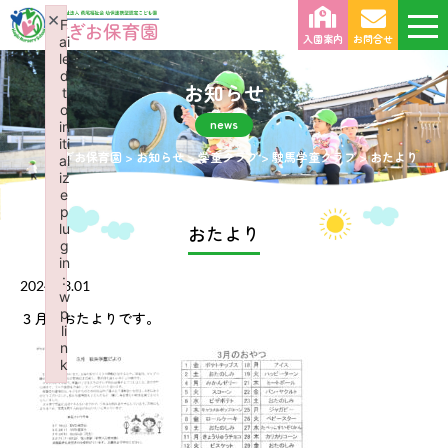
×
F
入園案内
お問合せ
ai
le
d
お知らせ
t
o
news
in
iti
はぎお保育園
>
お知らせ
>
学童クラブ
>
駛馬学童クラブ
>
おたより
al
iz
e
p
lu
おたより
g
in
:
2024.03.01
w
p
３月のおたよりです。
li
n
k
Failed to initialize plugin: wplink