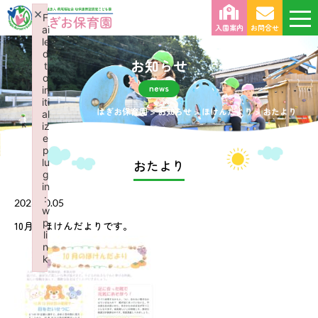
×
F
入園案内
お問合せ
ai
le
d
お知らせ
t
o
news
in
iti
はぎお保育園
>
お知らせ
>
ほけんだより
>
おたより
al
iz
e
p
lu
おたより
g
in
:
2023.10.05
w
p
10月のほけんだよりです。
li
n
k
Failed to initialize plugin: wplink