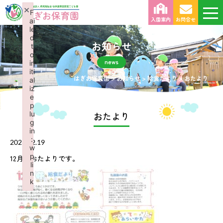
×
F
入園案内
お問合せ
ai
le
d
お知らせ
t
o
news
in
iti
はぎお保育園
>
お知らせ
>
給食だより
>
おたより
al
iz
e
p
lu
おたより
g
in
:
2023.12.19
w
p
12月のおたよりです。
li
n
k
Failed to initialize plugin: wplink